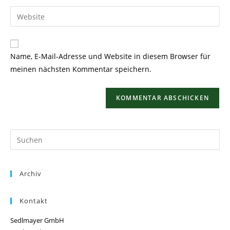
Benutzernamen
E-
Gib
zum
Mail-
deine
Kommentieren
Adresse
Website-
ein
zum
URL
Name, E-Mail-Adresse und Website in diesem Browser für
Kommentieren
ein
meinen nächsten Kommentar speichern.
ein
(optional)
Pr
Es
to
Archiv
clo
th
se
Kontakt
pan
Sedlmayer GmbH