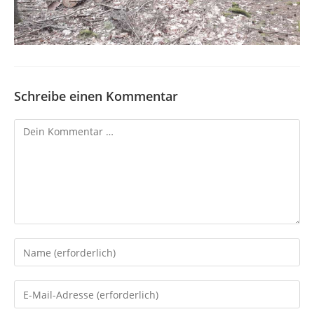
Schreibe einen Kommentar
Kommentar
Gib
deinen
Namen
Gib
oder
deine