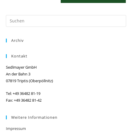
Pr
Es
to
Archiv
clo
th
se
Kontakt
pan
Sedlmayer GmbH
An der Bahn 3
07819 Triptis (Oberpöllnitz)
Tel: +49 36482 81-19
Fax: +49 36482 81-42
Weitere Informationen
Impressum