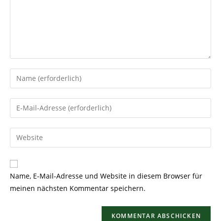
Gib
deinen
Namen
Gib
oder
deine
Benutzernamen
E-
Gib
zum
Mail-
deine
Kommentieren
Adresse
Website-
ein
zum
URL
Name, E-Mail-Adresse und Website in diesem Browser für
Kommentieren
ein
meinen nächsten Kommentar speichern.
ein
(optional)